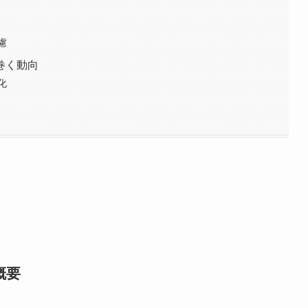
慮
巻く動向
化
概要