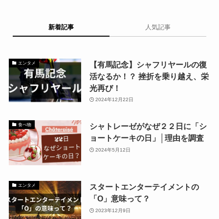
新着記事
人気記事
【有馬記念】シャフリヤールの復
エンタメ
活なるか！？ 挫折を乗り越え、栄
光再び！
2024年12月22日
シャトレーゼがなぜ２２日に「シ
食べ物
ョートケーキの日」│理由を調査
2024年5月12日
スタートエンターテイメントの
エンタメ
「O」意味って？
2023年12月9日