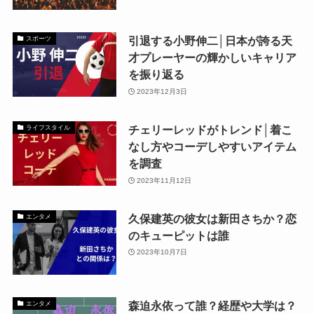
引退する小野伸二│日本が誇る天
スポーツ
才プレーヤーの輝かしいキャリア
を振り返る
2023年12月3日
チェリーレッドがトレンド│着こ
ライフスタイル
なし方やコーデしやすいアイテム
を調査
2023年11月12日
久保建英の彼女は新田さちか？恋
エンタメ
のキューピットは誰
2023年10月7日
森迫永依って誰？経歴や大学は？
エンタメ